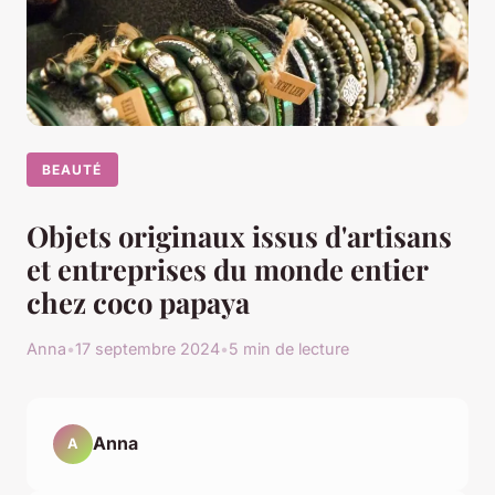
BEAUTÉ
Objets originaux issus d'artisans
et entreprises du monde entier
chez coco papaya
Anna
•
17 septembre 2024
•
5 min de lecture
Anna
A