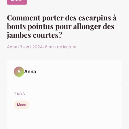
Comment porter des escarpins à
bouts pointus pour allonger des
jambes courtes?
Anna
•
3 avril 2024
•
6 min de lecture
Anna
A
TAGS
Mode